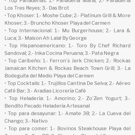
• Top Panaderías: 1.- Panadería Mana; 2.- Panadería
Los Tres Reyes; 3.- Das Brot
• Top Khoser: 1.- Moshe Cube; 2.- Platinum Grill & More
Khoser; 3.- Bruncho Khoser Playa del Carmen
• Top Internacional: 1.- Mu Burgerhouse; 2.- Lara &
Luca; 3.- Maison Ah Lala! By George
• Top Hispanoamericano: 1.- Toro By Chef Richard
Sandoval; 2.- Inka Cocina Peruana; 3.- Pata Negra
• Top Caribeño: 1.- Ferron´s Jerk Chicken; 2.- Rockas
Jamaican Kitchen & Rockas Beach Town Grill; 3.- La
Bodeguita del Medio Playa del Carmen
• Top Cocktails: 1.- Trujillos Cantina De Selva; 2.- Aéreo
Café Bar; 3.- Aradias Licorería Café
• Top Heladería: 1.- Amorino; 2.- Zo´Zen Yogurt; 3.-
Bendito Pecado Heladería Artesanal
• Top para desayunar: 1.- Amate 38; 2.- La Cueva del
Chango; 3.- Nativo
• Top para comer: 1.- Bovinos Steakhouse Playa del