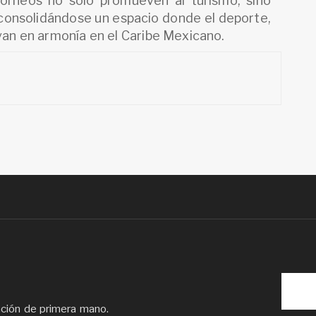
orneos no solo promueven al turismo, sino
 consolidándose un espacio donde el deporte,
ivan en armonía en el Caribe Mexicano.
ación de primera mano.