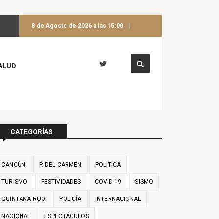
8 de Agosto de 2026 a las 15:00
ALUD
CATEGORÍAS
CANCÚN
P. DEL CARMEN
POLÍTICA
TURISMO
FESTIVIDADES
COVID-19
SISMO
QUINTANA ROO
POLICÍA
INTERNACIONAL
NACIONAL
ESPECTÁCULOS