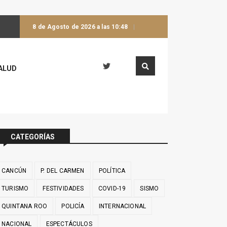
8 de Agosto de 2026 a las 10:48
ALUD
CATEGORÍAS
CANCÚN
P. DEL CARMEN
POLÍTICA
TURISMO
FESTIVIDADES
COVID-19
SISMO
QUINTANA ROO
POLICÍA
INTERNACIONAL
NACIONAL
ESPECTÁCULOS