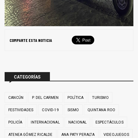
COMPARTE ESTA NOTICIA
CATEGORÍAS
CANCÚN
P. DEL CARMEN
POLÍTICA
TURISMO
FESTIVIDADES
COVID-19
SISMO
QUINTANA ROO
POLICÍA
INTERNACIONAL
NACIONAL
ESPECTÁCULOS
ATENEA GÓMEZ RICALDE
ANA PATY PERALTA
VIDEOJUEGOS