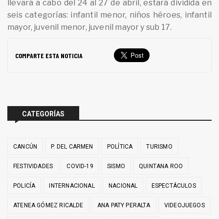
llevará a cabo del 24 al 27 de abril, estará dividida en
seis categorías: infantil menor, niños héroes, infantil
mayor, juvenil menor, juvenil mayor y sub 17.
COMPARTE ESTA NOTICIA
CATEGORÍAS
CANCÚN
P. DEL CARMEN
POLÍTICA
TURISMO
FESTIVIDADES
COVID-19
SISMO
QUINTANA ROO
POLICÍA
INTERNACIONAL
NACIONAL
ESPECTÁCULOS
ATENEA GÓMEZ RICALDE
ANA PATY PERALTA
VIDEOJUEGOS