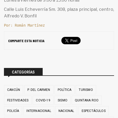
Lunes a viernes de 9:00 a 15:00 horas
Calle Luis Echeverría Sm. 308, plaza principal, centro,
Alfredo V. Bonfil
Por: Román Martínez
COMPARTE ESTA NOTICIA
CATEGORÍAS
CANCÚN
P. DEL CARMEN
POLÍTICA
TURISMO
FESTIVIDADES
COVID-19
SISMO
QUINTANA ROO
POLICÍA
INTERNACIONAL
NACIONAL
ESPECTÁCULOS