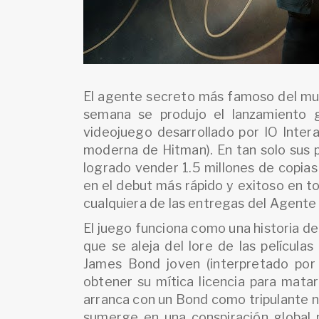
El agente secreto más famoso del mun
semana se produjo el lanzamiento g
videojuego desarrollado por IO Intera
moderna de Hitman). En tan solo sus p
logrado vender 1.5 millones de copias
en el debut más rápido y exitoso en to
cualquiera de las entregas del Agente
El juego funciona como una historia 
que se aleja del lore de las película
James Bond joven (interpretado por 
obtener su mítica licencia para mata
arranca con un Bond como tripulante na
sumerge en una conspiración global mo